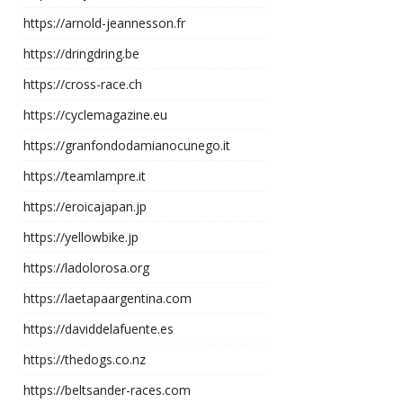
https://arnold-jeannesson.fr
https://dringdring.be
https://cross-race.ch
https://cyclemagazine.eu
https://granfondodamianocunego.it
https://teamlampre.it
https://eroicajapan.jp
https://yellowbike.jp
https://ladolorosa.org
https://laetapaargentina.com
https://daviddelafuente.es
https://thedogs.co.nz
https://beltsander-races.com