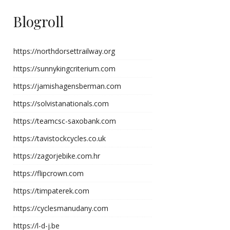
Blogroll
https://northdorsettrailway.org
https://sunnykingcriterium.com
https://jamishagensberman.com
https://solvistanationals.com
https://teamcsc-saxobank.com
https://tavistockcycles.co.uk
https://zagorjebike.com.hr
https://flipcrown.com
https://timpaterek.com
https://cyclesmanudany.com
https://l-d-j.be