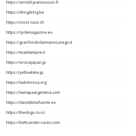
https://arnold-jeannesson.fr
https://dringdring.be
https://cross-race.ch
https://cyclemagazine.eu
https://granfondodamianocunego.it
https://teamlampre.it
https://eroicajapan.jp
https://yellowbike.jp
https://ladolorosa.org
https://laetapaargentina.com
https://daviddelafuente.es
https://thedogs.co.nz
https://beltsander-races.com