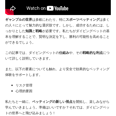
ギャンブルの世界
は多岐にわたり、特に
スポーツベッティング
は多く
の人々にとって魅力的な選択肢です。しかし、成功するためには、し
っかりとした
知識
と
戦略
が必要です。私たちがダイビングベットの基
本を理解することで、賢明な決定を下し、勝利の可能性を高めること
ができるでしょう。
この記事では、ダイビングベットの
仕組み
や、その
戦略的な利点
につ
いて詳しく説明していきます。
また、以下の要素についても触れ、より安全で効果的なベッティング
体験をサポートします。
リスク管理
心理的要因
私たちと一緒に、
ベッティングの新しい視点
を開拓し、楽しみながら
学んでいきましょう。準備はいいですか？それでは、ダイビングベッ
トの世界へと飛び込みましょう！