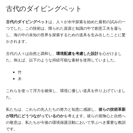
古代のダイビングベット
古代のダイビングベット
は、人々が水中探索を始めた最初の試みの一
つでした。この技術は、限られた資源と知識の中で創意工夫を凝ら
し、海の中の未知の世界を探索するための道具を生み出したことに驚
かされます。
古代の人々は自然と調和し、
環境配慮を考慮した設計
を心がけまし
た。例えば、以下のような持続可能な素材を使用していました。
竹
木
これらを使って浮力を確保し、環境に優しい道具を作り上げていまし
た。
私たちは、これらの先人たちの努力と知恵に感謝し、
彼らの技術革新
が現代にどうつながっているのか
を考えます。彼らの冒険心と自然へ
の敬意は、私たちが今後の環境保護活動において学ぶべき重要な教訓
です。