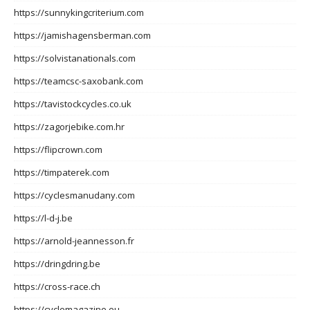
https://sunnykingcriterium.com
https://jamishagensberman.com
https://solvistanationals.com
https://teamcsc-saxobank.com
https://tavistockcycles.co.uk
https://zagorjebike.com.hr
https://flipcrown.com
https://timpaterek.com
https://cyclesmanudany.com
https://l-d-j.be
https://arnold-jeannesson.fr
https://dringdring.be
https://cross-race.ch
https://cyclemagazine.eu