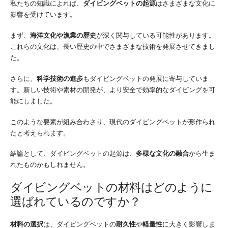
私たちの知識によれば、
ダイビングベットの起源
はさまざまな文化に
影響を受けています。
まず、
海洋文化や漁業の歴史
が深く関与している可能性があります。
これらの文化は、長い歴史の中でさまざまな技術を発展させてきまし
た。
さらに、
科学技術の進歩
もダイビングベットの発展に寄与していま
す。新しい技術や素材の開発が、より安全で効率的なダイビングを可
能にしました。
このような要素が組み合わさり、現代のダイビングベットが形作られ
たと考えられます。
結論として、ダイビングベットの起源は、
多様な文化の融合
から生ま
れたものかもしれません。
ダイビングベットの材料はどのように
選ばれているのですか？
材料の選択
は、ダイビングベットの
耐久性
や
軽量性
に大きく影響しま