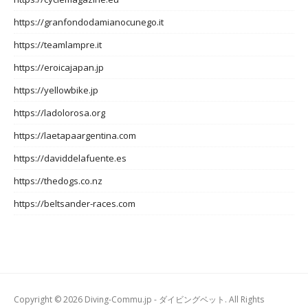
https://granfondodamianocunego.it
https://teamlampre.it
https://eroicajapan.jp
https://yellowbike.jp
https://ladolorosa.org
https://laetapaargentina.com
https://daviddelafuente.es
https://thedogs.co.nz
https://beltsander-races.com
Copyright © 2026 Diving-Commu.jp - ダイビングベット. All Rights