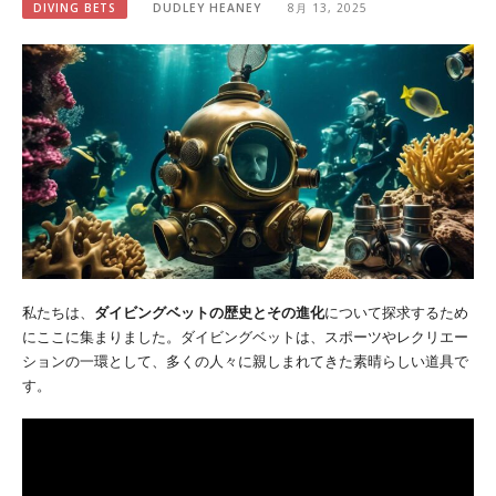
DIVING BETS
DUDLEY HEANEY
8月 13, 2025
私たちは、
ダイビングベットの歴史とその進化
について探求するため
にここに集まりました。ダイビングベットは、スポーツやレクリエー
ションの一環として、多くの人々に親しまれてきた素晴らしい道具で
す。